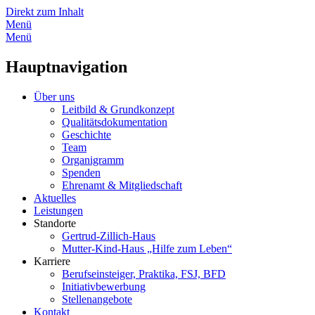
Direkt zum Inhalt
Menü
Menü
Hauptnavigation
Über uns
Leitbild & Grundkonzept
Qualitätsdokumentation
Geschichte
Team
Organigramm
Spenden
Ehrenamt & Mitgliedschaft
Aktuelles
Leistungen
Standorte
Gertrud-Zillich-Haus
Mutter-Kind-Haus „Hilfe zum Leben“
Karriere
Berufseinsteiger, Praktika, FSJ, BFD
Initiativbewerbung
Stellenangebote
Kontakt