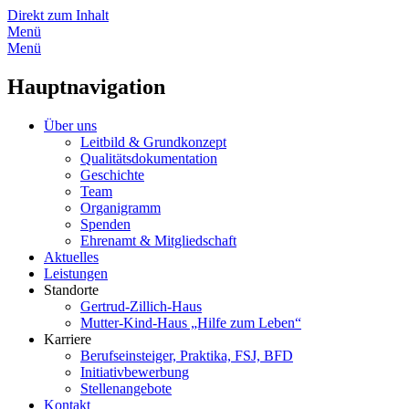
Direkt zum Inhalt
Menü
Menü
Hauptnavigation
Über uns
Leitbild & Grundkonzept
Qualitätsdokumentation
Geschichte
Team
Organigramm
Spenden
Ehrenamt & Mitgliedschaft
Aktuelles
Leistungen
Standorte
Gertrud-Zillich-Haus
Mutter-Kind-Haus „Hilfe zum Leben“
Karriere
Berufseinsteiger, Praktika, FSJ, BFD
Initiativbewerbung
Stellenangebote
Kontakt