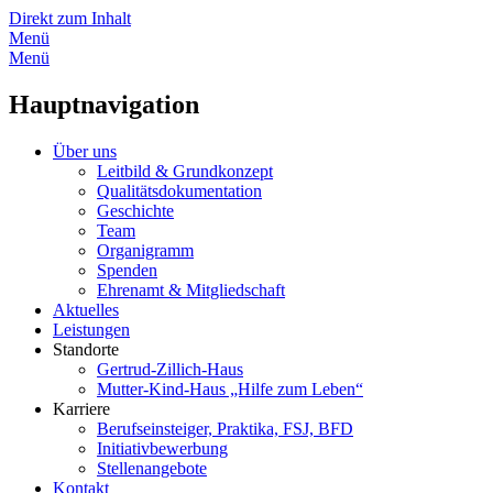
Direkt zum Inhalt
Menü
Menü
Hauptnavigation
Über uns
Leitbild & Grundkonzept
Qualitätsdokumentation
Geschichte
Team
Organigramm
Spenden
Ehrenamt & Mitgliedschaft
Aktuelles
Leistungen
Standorte
Gertrud-Zillich-Haus
Mutter-Kind-Haus „Hilfe zum Leben“
Karriere
Berufseinsteiger, Praktika, FSJ, BFD
Initiativbewerbung
Stellenangebote
Kontakt