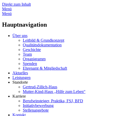
Direkt zum Inhalt
Menü
Menü
Hauptnavigation
Über uns
Leitbild & Grundkonzept
Qualitätsdokumentation
Geschichte
Team
Organigramm
Spenden
Ehrenamt & Mitgliedschaft
Aktuelles
Leistungen
Standorte
Gertrud-Zillich-Haus
Mutter-Kind-Haus „Hilfe zum Leben“
Karriere
Berufseinsteiger, Praktika, FSJ, BFD
Initiativbewerbung
Stellenangebote
Kontakt