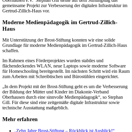
Oberhausen e.V. Stephan Gill stellte auf dem Stiftungstag das
gemeinsame Projekt zur Verbesserung der digitalen Infrastruktur im
Gertrud-Zillich-Haus vor.
Moderne Medienpädagogik im Gertrud-Zillich-
Haus
Mit Unterstützung der Brost-Stiftung konnten wir eine solide
Grundlage für moderne Medienpädagogik im Gertrud-Zillich-Haus
schaffen.
Im Rahmen eines Förderprojektes wurden stabiles und
flächendeckendes WLAN, neue Laptops sowie moderne Software
für Homeschooling bereitgestellt. Im nächsten Schritt wird ein Raum
zum Arbeiten mit Schreibtischen und Bürostühlen eingerichtet.
„In dem Projekt mit der Brost-Stiftung geht es um die Verbesserung
der Bildung der Mütter und Kinder im Diakonie-Verband
Oberhausen durch eine sinnvolle Medienpädagogik“, so Stephan
Gill. Für diese sind eine zeitgemäße digitale Infrastruktur sowie
technische Ausstattung maßgeblich.
Mehr erfahren
„Zehn Jahre Brost-Stiftung – Rückblick ist Ausblick!“