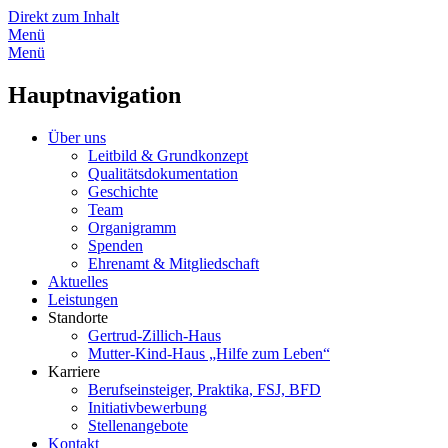
Direkt zum Inhalt
Menü
Menü
Hauptnavigation
Über uns
Leitbild & Grundkonzept
Qualitätsdokumentation
Geschichte
Team
Organigramm
Spenden
Ehrenamt & Mitgliedschaft
Aktuelles
Leistungen
Standorte
Gertrud-Zillich-Haus
Mutter-Kind-Haus „Hilfe zum Leben“
Karriere
Berufseinsteiger, Praktika, FSJ, BFD
Initiativbewerbung
Stellenangebote
Kontakt