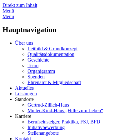
Direkt zum Inhalt
Menü
Menü
Hauptnavigation
Über uns
Leitbild & Grundkonzept
Qualitätsdokumentation
Geschichte
Team
Organigramm
Spenden
Ehrenamt & Mitgliedschaft
Aktuelles
Leistungen
Standorte
Gertrud-Zillich-Haus
Mutter-Kind-Haus „Hilfe zum Leben“
Karriere
Berufseinsteiger, Praktika, FSJ, BFD
Initiativbewerbung
Stellenangebote
Kontakt