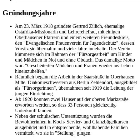
Gründungsjahre
Am 23. März 1918 gründete Gertrud Zillich, ehemalige
Ostafrika-Missionarin und Lehrerehefrau, mit einigen
Oberhausener Pfarrern und einem weiteren Freundeskreis,
den "Evangelischen Frauenverein für Jugendschutz", dessen
Vorsitz sie übernahm und viele Jahre innehatte. Der Verein
kümmerte sich im Rahmen der "Fürsorgearbeit" um Kinder
und Mädchen in Not und ohne Obdach. Das damalige Motto
war: "Gescheiterten Mädchen und Frauen wieder ins Leben
hineinzuhelfen."
Räumlich begann die Arbeit in der Saarstraße in Oberhausen
Mitte. Diakonieschwestern aus Berlin Zehlendorf, ausgebildet
als "Fürsorgerinnen", übernahmen seit 1919 die Leitung der
jungen Einrichtung.
Ab 1920 konnten zwei Häuser auf der oberen Marktstaße
erworben werden, so dass 33 Personen gleichzeitig
Unterkunft fanden.
Neben der schulischen Unterstützung wurden die
Bewohnerinnen in Koch- Servier- und Glanzbügelkursen
ausgebildet und in entsprechende, wohlhabende Familien
vermittelt, wo sie in "Stellung" gingen.