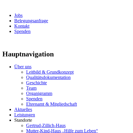
Jobs
Belegungsanfrage
Kontakt
Spenden
Hauptnavigation
Über uns
Leitbild & Grundkonzept
Qualitätsdokumentation
Geschichte
Team
Organigramm
Spenden
Ehrenamt & Mitgliedschaft
Aktuelles
Leistungen
Standorte
Gertrud-Zillich-Haus
Mutter-Kind-Haus „Hilfe zum Leben“